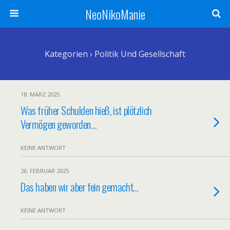
NeoNikoManie
Kategorien ›
Politik Und Gesellschaft
18. MÄRZ 2025
Was früher Schulden hieß, ist plötzlich
Vermögen geworden…
KEINE ANTWORT
26. FEBRUAR 2025
Das haben wir aber fein gemacht…
KEINE ANTWORT