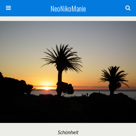
NeoNikoManie
Schönheit