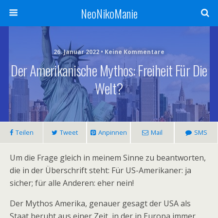
NeoNikoManie
26. Januar 2022 • Keine Kommentare
Der Amerikanische Mythos: Freiheit Für Die
Welt?
Teilen
Tweet
Anpinnen
Mail
SMS
Um die Frage gleich in meinem Sinne zu beantworten,
die in der Überschrift steht: Für US-Amerikaner: ja
sicher; für alle Anderen: eher nein!
Der Mythos Amerika, genauer gesagt der USA als
Staat beruht aus einer Zeit, in der in Europa immer