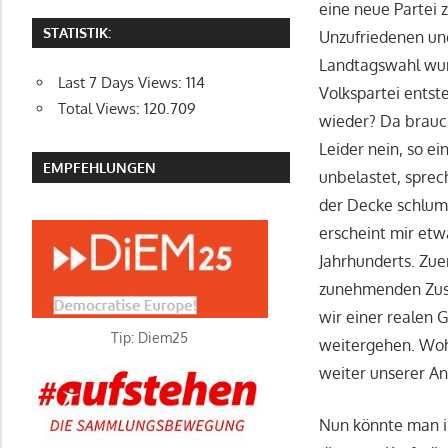
eine neue Partei 
STATISTIK:
Unzufriedenen und
Landtagswahl wurd
Last 7 Days Views:
114
Volkspartei entst
Total Views:
120.709
wieder? Da brauch
Leider nein, so e
EMPFEHLUNGEN
unbelastet, sprec
der Decke schlumm
erscheint mir etw
Jahrhunderts. Zue
zunehmenden Zusp
wir einer realen G
Tip: Diem25
weitergehen. Wohi
weiter unserer An
Nun könnte man in