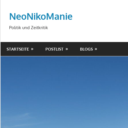
Zum
Inhalt
NeoNikoManie
springen
Politik und Zeitkritik
STARTSEITE
POSTLIST
BLOGS