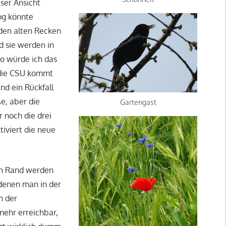
ser Ansicht
og könnte
 den alten Recken
d sie werden in
o würde ich das
 die CSU kommt
nd ein Rückfall
e, aber die
Gartengast
 noch die drei
iviert die neue
en Rand werden
 denen man in der
m der
ehr erreichbar,