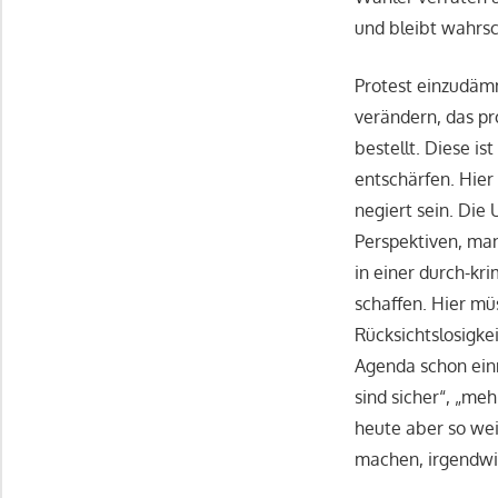
und bleibt wahrsc
Protest einzudäm
verändern, das pr
bestellt. Diese is
entschärfen. Hie
negiert sein. Die
Perspektiven, man
in einer durch-kri
schaffen. Hier m
Rücksichtslosigke
Agenda schon einm
sind sicher“, „me
heute aber so wei
machen, irgendwi