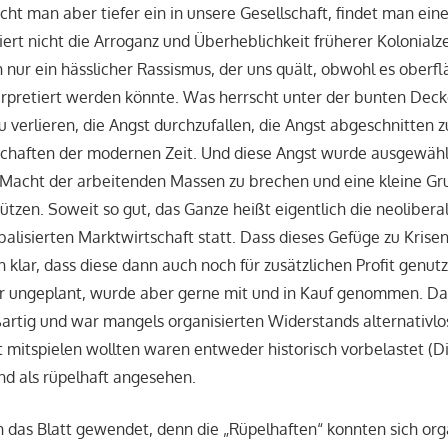
ucht man aber tiefer ein in unsere Gesellschaft, findet man ei
iert nicht die Arroganz und Überheblichkeit früherer Kolonialze
h nur ein hässlicher Rassismus, der uns quält, obwohl es oberfl
erpretiert werden könnte. Was herrscht unter der bunten Deck
u verlieren, die Angst durchzufallen, die Angst abgeschnitten 
chaften der modernen Zeit. Und diese Angst wurde ausgewäh
e Macht der arbeitenden Massen zu brechen und eine kleine G
hützen. Soweit so gut, das Ganze heißt eigentlich die neoliber
obalisierten Marktwirtschaft statt. Dass dieses Gefüge zu Krise
 klar, dass diese dann auch noch für zusätzlichen Profit genut
r ungeplant, wurde aber gerne mit und in Kauf genommen. D
ßartig und war mangels organisierten Widerstands alternativl
t mitspielen wollten waren entweder historisch vorbelastet (Di
nd als rüpelhaft angesehen.
ch das Blatt gewendet, denn die „Rüpelhaften“ konnten sich or