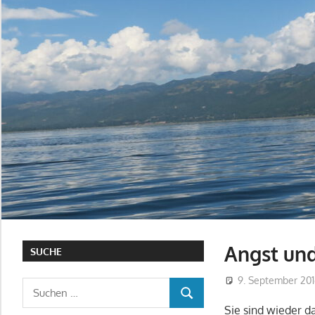
Angst und
SUCHE
9. September 20
Suchen
SUCHEN
nach:
Sie sind wieder d