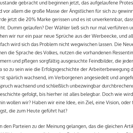
zustande gebracht und beginnen jetzt, das aufgelaufene Protest
 vor allem die große Masse der Ängstlichen für sich zu gewinne
e jetzt die 20% Marke gerissen und es ist unverkennbar, dass
eht. Dumm gelaufen? Der Wähler ließ sich nur mal verführen un
en wir nur ein paar neue Sprüche aus der Werbeecke, und alle
infach wird sich das Problem nicht wegwischen lassen. Die Neu
hen die Sprache des Volkes, nutzen die vorhandenen Ressentim
ern und pflegen sorgfältig ausgesuchte Feindbilder, die jeder
a so zu sein wie die Erfolgsgeschichte der Arbeiterbewegung d
rst spärlich wachsend, im Verborgenen angesiedelt und angef
ruch wachsend und schließlich unbezwingbar durchbrechend. 
eschichte gefolgt, bis hierher ist alles belegbar. Doch wie wird
n wollen wir? Haben wir eine Idee, ein Ziel, eine Vision, oder
gst, die zum Heute geführt hat?
 den Parteien zu der Meinung gelangen, das die gleichen Arti