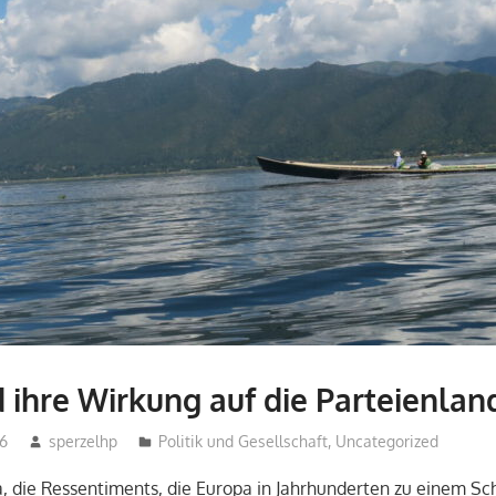
 ihre Wirkung auf die Parteienlan
16
sperzelhp
Politik und Gesellschaft
,
Uncategorized
a, die Ressentiments, die Europa in Jahrhunderten zu einem Sc