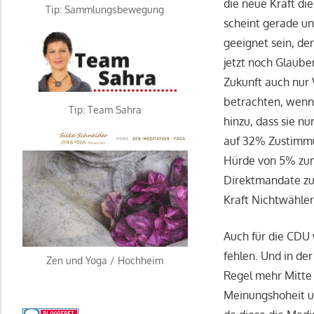
die neue Kraft di
Tip: Sammlungsbewegung
scheint gerade u
geeignet sein, de
jetzt noch Glaube
Zukunft auch nur
betrachten, wenn
Tip: Team Sahra
hinzu, dass sie n
auf 32% Zustimmun
Hürde von 5% zum
Direktmandate zu
Kraft Nichtwähler
Auch für die CDU
fehlen. Und in de
Zen und Yoga / Hochheim
Regel mehr Mitte
Meinungshoheit u