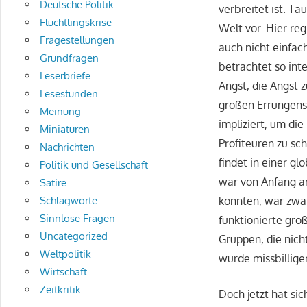
Deutsche Politik
verbreitet ist. Ta
Flüchtlingskrise
Welt vor. Hier reg
Fragestellungen
auch nicht einfac
Grundfragen
betrachtet so int
Leserbriefe
Angst, die Angst z
Lesestunden
großen Errungens
Meinung
impliziert, um di
Miniaturen
Profiteuren zu sc
Nachrichten
findet in einer gl
Politik und Gesellschaft
war von Anfang an
Satire
Schlagworte
konnten, war zwa
Sinnlose Fragen
funktionierte gro
Uncategorized
Gruppen, die nich
Weltpolitik
wurde missbillige
Wirtschaft
Zeitkritik
Doch jetzt hat si