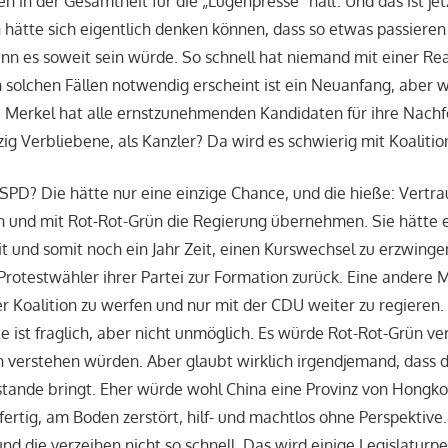
en in der Gesamtheit für die „Lügenpresse“ hält. Und das ist je
hätte sich eigentlich denken können, dass so etwas passieren
nn es soweit sein würde. So schnell hat niemand mit einer Re
 solchen Fällen notwendig erscheint ist ein Neuanfang, aber wi
 Merkel hat alle ernstzunehmenden Kandidaten für ihre Nachf
zig Verbliebene, als Kanzler? Da wird es schwierig mit Koalitio
 SPD? Die hätte nur eine einzige Chance, und die hieße: Vertra
n und mit Rot-Rot-Grün die Regierung übernehmen. Sie hätte e
und somit noch ein Jahr Zeit, einen Kurswechsel zu erzwingen.
Protestwähler ihrer Partei zur Formation zurück. Eine andere 
er Koalition zu werfen und nur mit der CDU weiter zu regieren
e ist fraglich, aber nicht unmöglich. Es würde Rot-Rot-Grün ve
 verstehen würden. Aber glaubt wirklich irgendjemand, dass 
stande bringt. Eher würde wohl China eine Provinz von Hongk
 fertig, am Boden zerstört, hilf- und machtlos ohne Perspektive.
nd die verzeihen nicht so schnell. Das wird einige Legislaturp