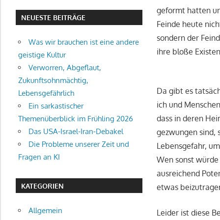
geformt hatten un
NEUESTE BEITRÄGE
Feinde heute nich
sondern der Feind
Was wir brauchen ist eine andere
ihre bloße Existe
geistige Kultur
Verworren, Abgeflaut,
Zukunftsohnmächtig,
Da gibt es tatsäc
Lebensgefährlich
ich und Menschen,
Ein sarkastischer
dass in deren Hei
Themenüberblick im Frühling 2026
Das USA-Israel-Iran-Debakel
gezwungen sind, s
Die Probleme unserer Zeit und
Lebensgefahr, um 
Fragen an KI
Wen sonst würde m
ausreichend Potent
KATEGORIEN
etwas beizutrage
Allgemein
Leider ist diese 