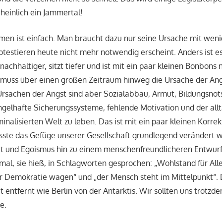
heinlich ein Jammertal!
men ist einfach. Man braucht dazu nur seine Ursache mit wen
otestieren heute nicht mehr notwendig erscheint. Anders ist e
t nachhaltiger, sitzt tiefer und ist mit ein paar kleinen Bonbons 
r muss über einen großen Zeitraum hinweg die Ursache der An
 Ursachen der Angst sind aber Sozialabbau, Armut, Bildungsnot
gelhafte Sicherungssysteme, fehlende Motivation und der allt
minalisierten Welt zu leben. Das ist mit ein paar kleinen Korrek
üsste das Gefüge unserer Gesellschaft grundlegend verändert 
it und Egoismus hin zu einem menschenfreundlicheren Entwurf
al, sie hieß, in Schlagworten gesprochen: „Wohlstand für Alle
hr Demokratie wagen“ und „der Mensch steht im Mittelpunkt“. 
t entfernt wie Berlin von der Antarktis. Wir sollten uns trotz
e.