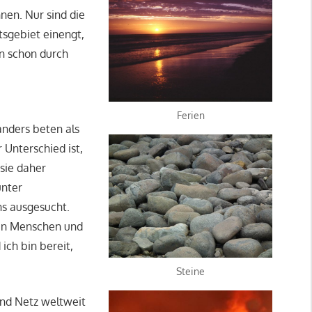
nen. Nur sind die
tsgebiet einengt,
in schon durch
Ferien
anders beten als
 Unterschied ist,
 sie daher
unter
ns ausgesucht.
ten Menschen und
ich bin bereit,
Steine
und Netz weltweit