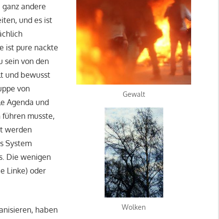
ne ganz andere
iten, und es ist
ächlich
e ist pure nackte
zu sein von den
lt und bewusst
ruppe von
Gewalt
ale Agenda und
n führen musste,
zt werden
as System
os. Die wenigen
e Linke) oder
Wolken
ganisieren, haben