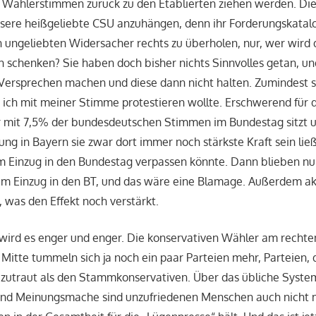
e Wählerstimmen zurück zu den Etablierten ziehen werden. Die
nsere heißgeliebte CSU anzuhängen, denn ihr Forderungskatal
n ungeliebten Widersacher rechts zu überholen, nur, wer wird
n schenken? Sie haben doch bisher nichts Sinnvolles getan, un
 Versprechen machen und diese dann nicht halten. Zumindest s
 ich mit meiner Stimme protestieren wollte. Erschwerend für
ur mit 7,5% der bundesdeutschen Stimmen im Bundestag sitzt u
g in Bayern sie zwar dort immer noch stärkste Kraft sein ließ
 Einzug in den Bundestag verpassen könnte. Dann blieben nur
m Einzug in den BT, und das wäre eine Blamage. Außerdem akt
, was den Effekt noch verstärkt.
 wird es enger und enger. Die konservativen Wähler am recht
r Mitte tummeln sich ja noch ein paar Parteien mehr, Parteien,
 zutraut als den Stammkonservativen. Über das übliche Syste
nd Meinungsmache sind unzufriedenen Menschen auch nicht m