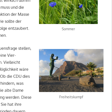
tzt wirklich dumm
 muss und die
aktion der Masse
e sollte der
olge entzaubert.
Sommer
nen.
uensfrage stellen,
ine Vier-
 Vielleicht
Möglichkeit wäre
. Ob die CDU dies
rhindern, was
die alte Dame
ong werden. Diese
Freiheitskampf
 Sie hat ihre
erioden dauern