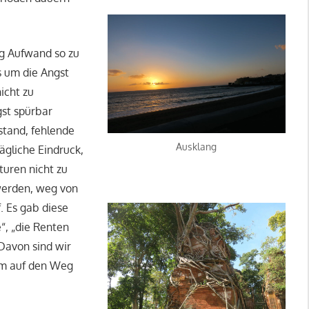
ig Aufwand so zu
s um die Angst
nicht zu
gst spürbar
stand, fehlende
Ausklang
ägliche Eindruck,
turen nicht zu
werden, weg von
. Es gab diese
“, „die Renten
Davon sind wir
dem auf den Weg