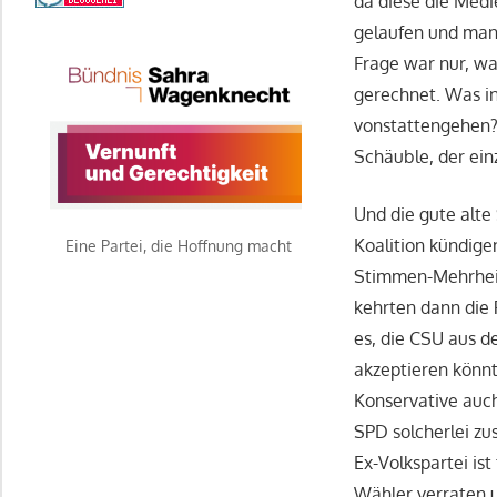
da diese die Medi
gelaufen und man 
Frage war nur, wa
gerechnet. Was in
vonstattengehen?
Schäuble, der ein
Und die gute alte
Koalition kündige
Eine Partei, die Hoffnung macht
Stimmen-Mehrheit 
kehrten dann die 
es, die CSU aus d
akzeptieren könnt
Konservative auch
SPD solcherlei zu
Ex-Volkspartei ist
Wähler verraten u