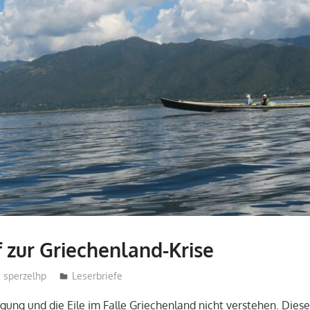
f zur Griechenland-Krise
sperzelhp
Leserbriefe
egung und die Eile im Falle Griechenland nicht verstehen. Diese