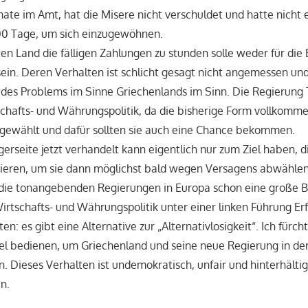
nate im Amt, hat die Misere nicht verschuldet und hatte nicht 
100 Tage, um sich einzugewöhnen.
n Land die fälligen Zahlungen zu stunden solle weder für die 
ein. Deren Verhalten ist schlicht gesagt nicht angemessen un
 des Problems im Sinne Griechenlands im Sinn. Die Regierung
chafts- und Währungspolitik, da die bisherige Form vollkomme
 gewählt und dafür sollten sie auch eine Chance bekommen.
gerseite jetzt verhandelt kann eigentlich nur zum Ziel haben, d
tieren, um sie dann möglichst bald wegen Versagens abwählen 
 die tonangebenden Regierungen in Europa schon eine große
Wirtschafts- und Währungspolitik unter einer linken Führung E
: es gibt eine Alternative zur „Alternativlosigkeit“. Ich fürch
ttel bedienen, um Griechenland und seine neue Regierung in der
n. Dieses Verhalten ist undemokratisch, unfair und hinterhältig
n.