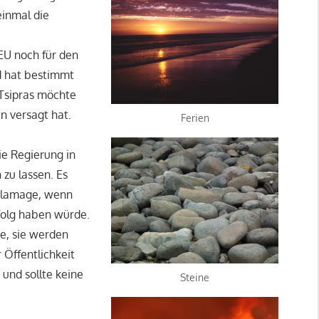
einmal die
EU noch für den
d hat bestimmt
 Tsipras möchte
n versagt hat.
Ferien
ie Regierung in
zu lassen. Es
 Blamage, wenn
rfolg haben würde.
te, sie werden
 Öffentlichkeit
 und sollte keine
Steine