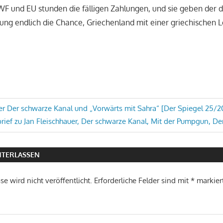
WF und EU stunden die fälligen Zahlungen, und sie geben der 
ng endlich die Chance, Griechenland mit einer griechischen 
avigation
er Der schwarze Kanal und „Vorwärts mit Sahra“ [Der Spiegel 25/2
ter
brief zu Jan Fleischhauer, Der schwarze Kanal, Mit der Pumpgun, De
g:
TERLASSEN
e wird nicht veröffentlicht.
Erforderliche Felder sind mit
*
markier