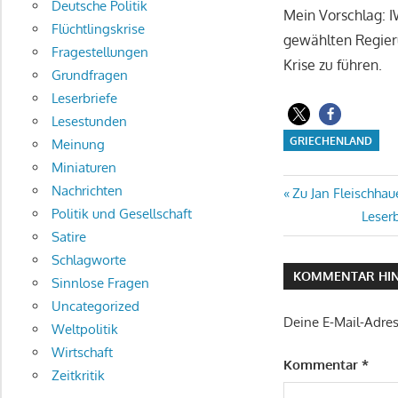
Deutsche Politik
Mein Vorschlag: I
Flüchtlingskrise
gewählten Regieru
Fragestellungen
Krise zu führen.
Grundfragen
Leserbriefe
Lesestunden
GRIECHENLAND
Meinung
Miniaturen
Nachrichten
Beitragsn
Vorheriger
Zu Jan Fleischhau
Politik und Gesellschaft
Beitrag:
Nächs
Leser
Satire
Beitra
Schlagworte
KOMMENTAR HIN
Sinnlose Fragen
Uncategorized
Deine E-Mail-Adress
Weltpolitik
Wirtschaft
Kommentar
*
Zeitkritik