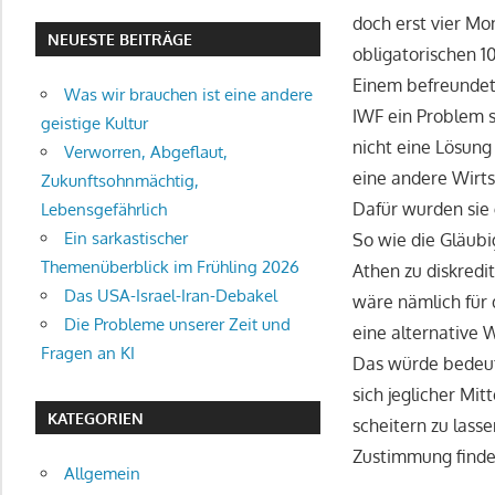
doch erst vier Mo
NEUESTE BEITRÄGE
obligatorischen 
Einem befreundete
Was wir brauchen ist eine andere
IWF ein Problem s
geistige Kultur
nicht eine Lösung
Verworren, Abgeflaut,
eine andere Wirts
Zukunftsohnmächtig,
Dafür wurden sie
Lebensgefährlich
Ein sarkastischer
So wie die Gläubi
Themenüberblick im Frühling 2026
Athen zu diskredi
Das USA-Israel-Iran-Debakel
wäre nämlich für
Die Probleme unserer Zeit und
eine alternative 
Fragen an KI
Das würde bedeuten
sich jeglicher Mi
KATEGORIEN
scheitern zu lasse
Zustimmung finde
Allgemein