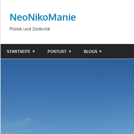
Zum
Inhalt
NeoNikoManie
springen
Politik und Zeitkritik
STARTSEITE
POSTLIST
BLOGS