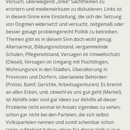
Versuch, überwiegend „linke“ Sachthemen zu
erörtern und medienwirksam zu diskutieren. Links ist
in diesem Sinne eine Einstellung, die sich der Setzung
von Dogmen widersetzt und versucht, zeitgemäß oder
besser gesagt problemgerecht Politik zu betreiben.
Themen gibt es in diesem Sinn doch wohl genug:
Altersarmut, Bildungsnotstand, vergammelnde
Schulen, Pflegenotstand, Versagen im Umweltschutz
(Diesel), Versagen im Umgang mit Flüchtlingen,
Wohnungsnot in den Städten, Überalterung in
Provinzen und Dörfern, überlastete Behörden
(Polizei, Bamf, Gerichte, Arbeitsagenturen). Es brennt
an allen Ecken, und, obwohl es uns gut geht (Merkel),
ist Abhilfe oder sind gar Ideen zur Abhilfe all dieser
Probleme nicht einmal im Ansatz irgendwo zu sehen,
schon gar nicht bei den Parteien, die sich selbst
Volksparteien nennen und somit scheinbar schon
lange aufgehört haben, etwas für dieses Volk zu tun