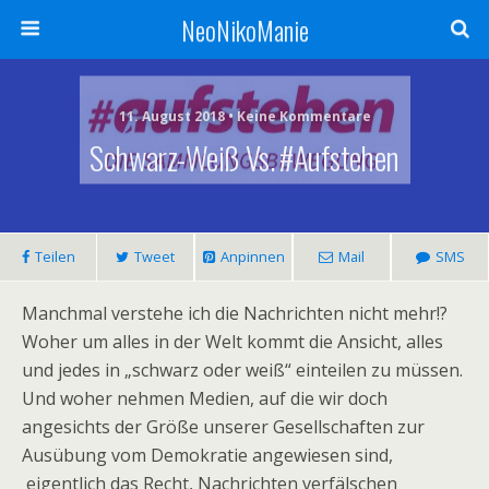
NeoNikoManie
11. August 2018 • Keine Kommentare
Schwarz-Weiß Vs. #aufstehen
Teilen
Tweet
Anpinnen
Mail
SMS
Manchmal verstehe ich die Nachrichten nicht mehr!?
Woher um alles in der Welt kommt die Ansicht, alles
und jedes in „schwarz oder weiß“ einteilen zu müssen.
Und woher nehmen Medien, auf die wir doch
angesichts der Größe unserer Gesellschaften zur
Ausübung vom Demokratie angewiesen sind,
eigentlich das Recht, Nachrichten verfälschen