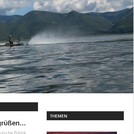
THEMEN
 grüßen…
utsche Politik
,