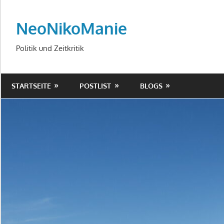
Zum
Inhalt
NeoNikoManie
springen
Politik und Zeitkritik
STARTSEITE
POSTLIST
BLOGS