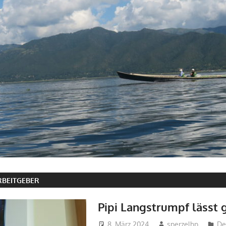
RBEITGEBER
Pipi Langstrumpf lässt
8. März 2024
sperzelhp
De