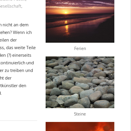
Gesellschaft
,
ch nicht an dem
stehen? Wenn ich
eilen der
s, das weite Teile
Ferien
n (?) einerseits
kontinuierlich und
er zu treiben und
ht der
tkünstler den
d.
Steine