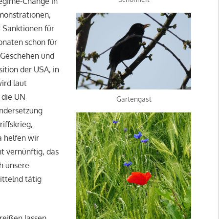
Regime-Change in
emonstrationen,
t Sanktionen für
Monaten schon für
m Geschehen und
ition der USA, in
ird laut
h die UN
Gartengast
andersetzung
iffskrieg,
 helfen wir
t vernünftig, das
ch unsere
ttelnd tätig
reißen lassen,