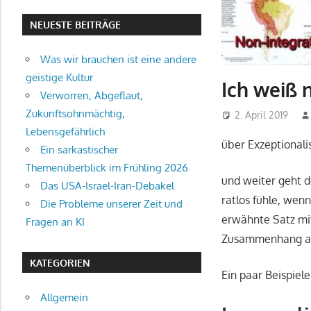
NEUESTE BEITRÄGE
Was wir brauchen ist eine andere
geistige Kultur
Ich weiß 
Verworren, Abgeflaut,
Zukunftsohnmächtig,
2. April 2019
Lebensgefährlich
über Exzeptionali
Ein sarkastischer
Themenüberblick im Frühling 2026
und weiter geht de
Das USA-Israel-Iran-Debakel
ratlos fühle, wen
Die Probleme unserer Zeit und
erwähnte Satz mit
Fragen an KI
Zusammenhang auch
KATEGORIEN
Ein paar Beispiel
Allgemein