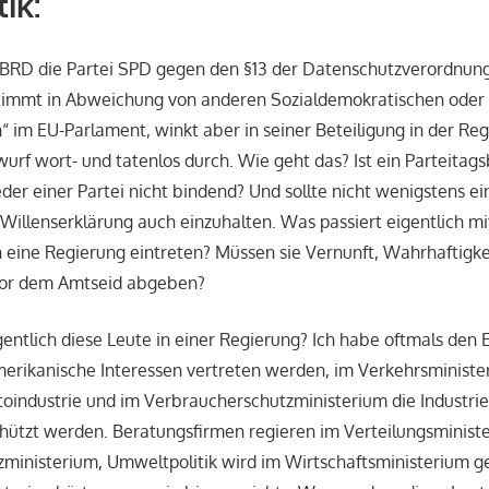
ik:
r BRD die Partei SPD gegen den §13 der Datenschutzverordnun
timmt in Abweichung von anderen Sozialdemokratischen oder s
“ im EU-Parlament, winkt aber in seiner Beteiligung in der Re
urf wort- und tatenlos durch. Wie geht das? Ist ein Parteitags
der einer Partei nicht bindend? Und sollte nicht wenigstens e
e Willenserklärung auch einzuhalten. Was passiert eigentlich mi
 in eine Regierung eintreten? Müssen sie Vernunft, Wahrhaftigke
or dem Amtseid abgeben?
entlich diese Leute in einer Regierung? Ich habe oftmals den 
erikanische Interessen vertreten werden, im Verkehrsministe
toindustrie und im Verbraucherschutzministerium die Industri
hützt werden. Beratungsfirmen regieren im Verteilungsminist
zministerium, Umweltpolitik wird im Wirtschaftsministerium 