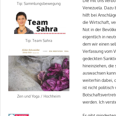
Die mit uns verbü
Tip: Sammlungsbewegung
Venezuela. Dazu b
hilft bei Anschlä
die Wirtschaft, v
Not in der Bevölk
eigentlich in neu
Tip: Team Sahra
dem wir einen sel
Verfassung vom Vo
gedeckten Sankti
hineinziehen, die 
auswachsen kann. 
weiterhin dabei, 
ist nicht politis
Botschaftsvertret
Zen und Yoga / Hochheim
werden. Ich verst
Es gibt mindesten