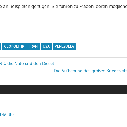
e an Beispielen genügen. Sie führen zu Fragen, deren möglic
n…
GEOPOLITIK
IRAN
USA
VENEZUELA
avigation
ARD, die Nato und den Diesel
Nächster
Die Aufhebung des großen Krieges als 
Beitrag:
1:46 Uhr