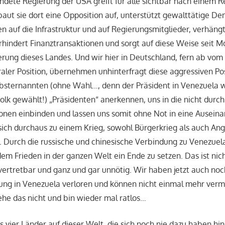
ndete Regierung der USA greift für alle sichtbar nach einem 
aut sie dort eine Opposition auf, unterstützt gewalttätige D
gen auf die Infrastruktur und auf Regierungsmitglieder, verhäng
erhindert Finanztransaktionen und sorgt auf diese Weise seit 
erung dieses Landes. Und wir hier in Deutschland, fern ab vo
traler Position, übernehmen unhinterfragt diese aggressiven Pos
bsternannten (ohne Wahl…, denn der Präsident in Venezuela w
lk gewählt!) „Präsidenten“ anerkennen, uns in die nicht durc
onen einbinden und lassen uns somit ohne Not in eine Ausein
sich durchaus zu einem Krieg, sowohl Bürgerkrieg als auch Angr
Durch die russische und chinesische Verbindung zu Venezuela
dem Frieden in der ganzen Welt ein Ende zu setzen. Das ist nich
ch vertretbar und ganz und gar unnötig. Wir haben jetzt auch no
ung in Venezuela verloren und können nicht einmal mehr vermi
ehe das nicht und bin wieder mal ratlos…
s vier Länder auf dieser Welt, die sich noch nie dazu haben hin