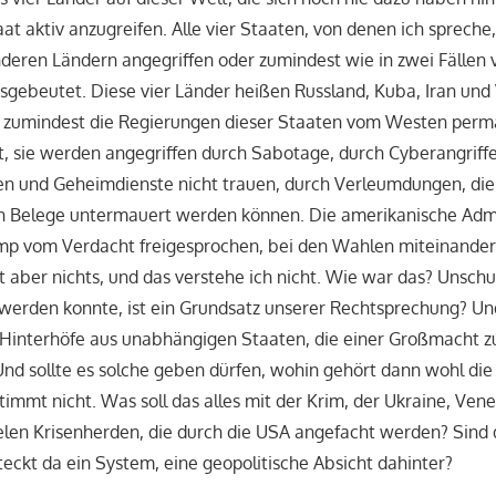
at aktiv anzugreifen. Alle vier Staaten, von denen ich sprech
deren Ländern angegriffen oder zumindest wie in zwei Fällen
sgebeutet. Diese vier Länder heißen Russland, Kuba, Iran und
zumindest die Regierungen dieser Staaten vom Westen perm
t, sie werden angegriffen durch Sabotage, durch Cyberangriff
en und Geheimdienste nicht trauen, durch Verleumdungen, die
h Belege untermauert werden können. Die amerikanische Admi
mp vom Verdacht freigesprochen, bei den Wahlen miteinander
 aber nichts, und das verstehe ich nicht. Wie war das? Unschul
werden konnte, ist ein Grundsatz unserer Rechtsprechung? Un
s Hinterhöfe aus unabhängigen Staaten, die einer Großmacht 
nd sollte es solche geben dürfen, wohin gehört dann wohl di
immt nicht. Was soll das alles mit der Krim, der Ukraine, Ven
elen Krisenherden, die durch die USA angefacht werden? Sind d
eckt da ein System, eine geopolitische Absicht dahinter?