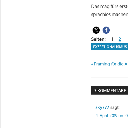
Das mag fürs erst
sprachlos mache
Seiten:
1
2
EXZEPTIONALISMUS
Beitragsn
Vorheriger
Framing für die 
Beitrag:
7 KOMMENTARE
sky777
sagt:
4. April 2019 um 0