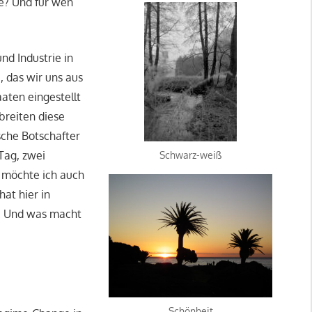
e? Und für wen
d Industrie in
 das wir uns aus
aten eingestellt
breiten diese
sche Botschafter
Tag, zwei
Schwarz-weiß
s möchte ich auch
at hier in
n. Und was macht
Schönheit