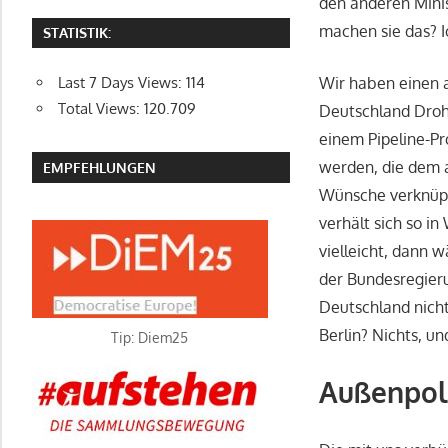
den anderen Mini
machen sie das? Ic
STATISTIK:
Wir haben einen 
Last 7 Days Views:
114
Total Views:
120.709
Deutschland Drohu
einem Pipeline-Pr
werden, die dem 
EMPFEHLUNGEN
Wünsche verknüpft
verhält sich so i
vielleicht, dann 
der Bundesregieru
Deutschland nich
Berlin? Nichts, un
Tip: Diem25
Außenpoli