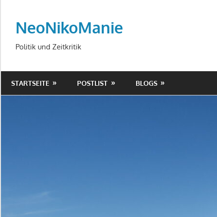
Zum
Inhalt
NeoNikoManie
springen
Politik und Zeitkritik
STARTSEITE
POSTLIST
BLOGS