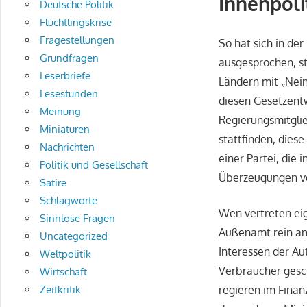
Innenpolit
Deutsche Politik
Flüchtlingskrise
Fragestellungen
So hat sich in de
Grundfragen
ausgesprochen, s
Leserbriefe
Ländern mit „Nein
Lesestunden
diesen Gesetzentw
Meinung
Regierungsmitglie
Miniaturen
stattfinden, dies
Nachrichten
einer Partei, die
Politik und Gesellschaft
Überzeugungen v
Satire
Schlagworte
Wen vertreten eig
Sinnlose Fragen
Außenamt rein am
Uncategorized
Interessen der Au
Weltpolitik
Verbraucher gesc
Wirtschaft
Zeitkritik
regieren im Finan