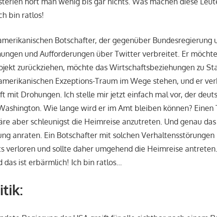
sterien hört man wenig bis gar nichts. Was machen diese Leut
h bin ratlos!
amerikanischen Botschafter, der gegenüber Bundesregierung un
ngen und Aufforderungen über Twitter verbreitet. Er möchte,
ojekt zurückziehen, möchte das Wirtschaftsbeziehungen zu Sta
amerikanischen Exzeptions-Traum im Wege stehen, und er ver
 mit Drohungen. Ich stelle mir jetzt einfach mal vor, der deut
n Washington. Wie lange wird er im Amt bleiben können? Einen 
wäre aber schleunigst die Heimreise anzutreten. Und genau da
ng anraten. Ein Botschafter mit solchen Verhaltensstörungen h
ts verloren und sollte daher umgehend die Heimreise antrete
d das ist erbärmlich! Ich bin ratlos…
tik: