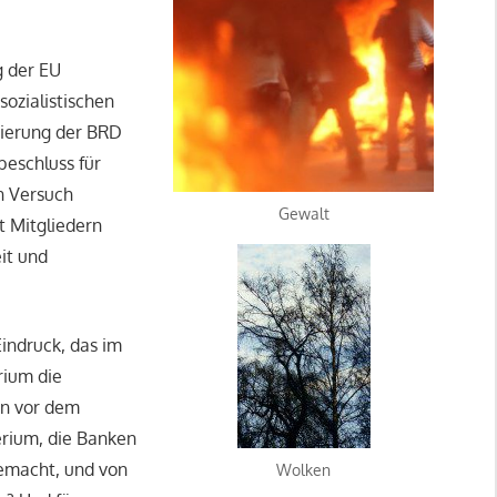
g der EU
ozialistischen
gierung der BRD
beschluss für
in Versuch
Gewalt
t Mitgliedern
it und
Eindruck, das im
rium die
en vor dem
erium, die Banken
gemacht, und von
Wolken