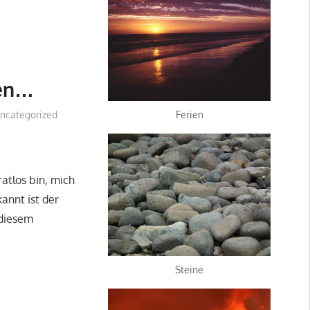
ten…
Ferien
ncategorized
ratlos bin, mich
annt ist der
 diesem
Steine