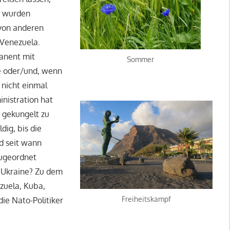
e, wurden
 von anderen
 Venezuela.
anent mit
Sommer
e oder/und, wenn
 nicht einmal
nistration hat
 gekungelt zu
dig, bis die
d seit wann
zugeordnet
e Ukraine? Zu dem
ezuela, Kuba,
Freiheitskampf
ie Nato-Politiker