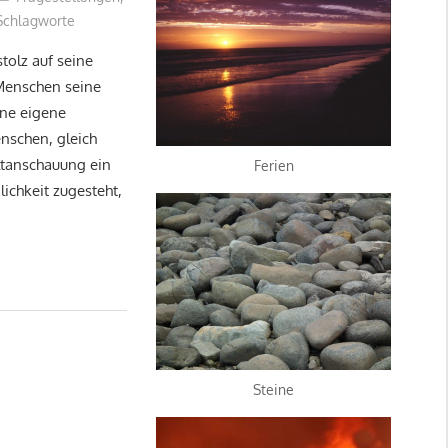
Schlagworte
tolz auf seine
 Menschen seine
ine eigene
nschen, gleich
ltanschauung ein
Ferien
lichkeit zugesteht,
Steine