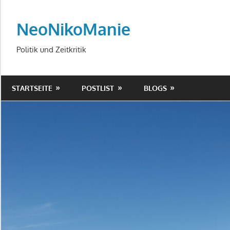
Zum
Inhalt
NeoNikoManie
springen
Politik und Zeitkritik
STARTSEITE
POSTLIST
BLOGS