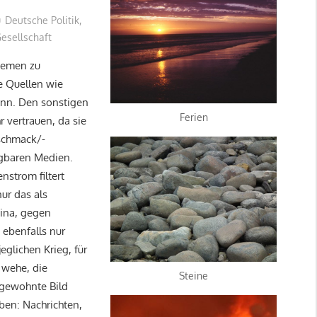
Deutsche Politik
,
Gesellschaft
Themen zu
e Quellen wie
ann. Den sonstigen
Ferien
vertrauen, da sie
schmack/-
ügbaren Medien.
strom filtert
ur das als
hina, gegen
 ebenfalls nur
eglichen Krieg, für
 wehe, die
Steine
s gewohnte Bild
ben: Nachrichten,