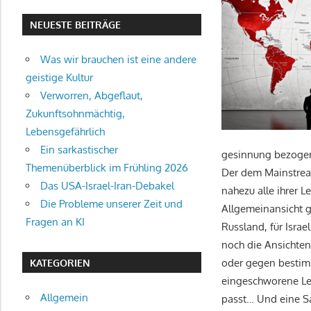
NEUESTE BEITRÄGE
Was wir brauchen ist eine andere
geistige Kultur
Verworren, Abgeflaut,
Zukunftsohnmächtig,
Lebensgefährlich
Ein sarkastischer
gesinnung bezogene
Themenüberblick im Frühling 2026
Der dem Mainstream
Das USA-Israel-Iran-Debakel
nahezu alle ihrer L
Die Probleme unserer Zeit und
Allgemeinansicht g
Fragen an KI
Russland, für Israe
noch die Ansichten,
oder gegen bestimm
KATEGORIEN
eingeschworene Les
Allgemein
passt… Und eine Sa