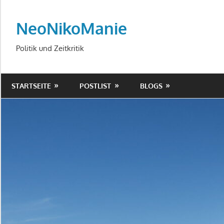
Zum
Inhalt
NeoNikoManie
springen
Politik und Zeitkritik
STARTSEITE
POSTLIST
BLOGS