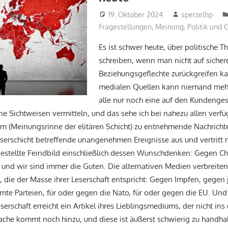
19. Oktober 2024
sperzelhp
Fragestellungen
,
Meinung
,
Politik und 
Es ist schwer heute, über politische 
schreiben, wenn man nicht auf sicher
Beziehungsgeflechte zurückgreifen k
medialen Quellen kann niemand mehr 
alle nur noch eine auf den Kundenge
 Sichtweisen vermitteln, und das sehe ich bei nahezu allen verf
 (Meinungsrinne der elitären Schicht) zu entnehmende Nachrichten
eserschicht betreffende unangenehmen Ereignisse aus und vertritt n
estellte Feindbild einschließlich dessen Wunschdenken: Gegen C
l und wir sind immer die Guten. Die alternativen Medien verbreiten
 die der Masse ihrer Leserschaft entspricht: Gegen Impfen, gegen j
te Parteien, für oder gegen die Nato, für oder gegen die EU. Und
erschaft erreicht ein Artikel ihres Lieblingsmediums, der nicht in
che kommt noch hinzu, und diese ist äußerst schwierig zu handha