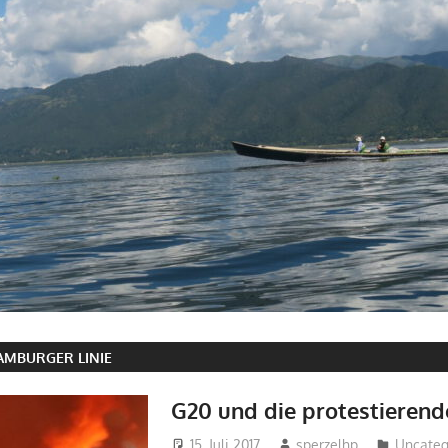
AMBURGER LINIE
G20 und die protestieren
15. Juli 2017
sperzelhp
Uncateg