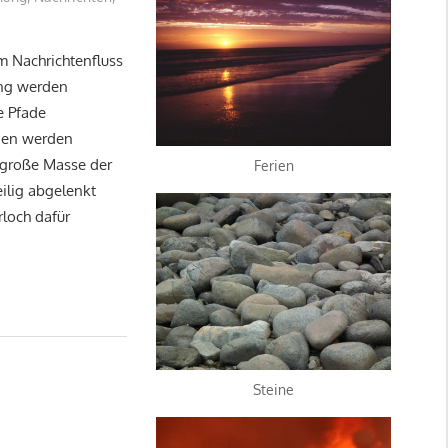
m Nachrichtenfluss
ng werden
e Pfade
ngen werden
 große Masse der
Ferien
ilig abgelenkt
loch dafür
Steine