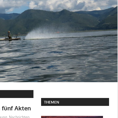
THEMEN
 fünf Akten
nung
,
Nachrichten
,