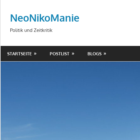
Zum
Inhalt
NeoNikoManie
springen
Politik und Zeitkritik
STARTSEITE
POSTLIST
BLOGS