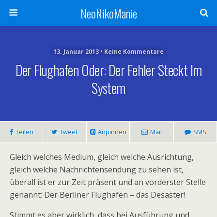
NeoNikoManie
13. Januar 2013 • Keine Kommentare
Der Flughafen Oder: Der Fehler Steckt Im
System
Teilen
Tweet
Anpinnen
Mail
SMS
Gleich welches Medium, gleich welche Ausrichtung,
gleich welche Nachrichtensendung zu sehen ist,
überall ist er zur Zeit präsent und an vorderster Stelle
genannt: Der Berliner Flughafen – das Desaster!
Stimmt es aber wirklich, dass bei Ausführung und