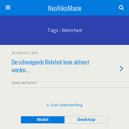
NeoNikoManie
Tags › Mehrheit
20. AUGUST 2016
Die schweigende Mehrheit kann aktiviert
werden…
KEINE ANTWORT
Zum Seitenanfang
Mobil
Desktop